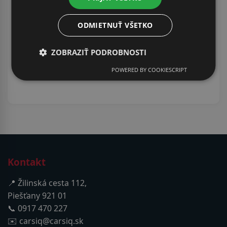
Kontrola originality
ODMIETNUŤ VŠETKO
0907 900 999
ZOBRAZIŤ PODROBNOSTI
POWERED BY COOKIESCRIPT
Kontakt
📍 Žilinská cesta 112,
Piešťany 921 01
📞 0917 470 227
✉️ carsiq@carsiq.sk