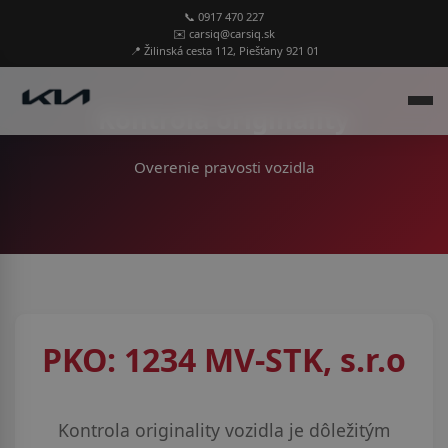
📞 0917 470 227
✉️ carsiq@carsiq.sk
📍 Žilinská cesta 112, Piešťany 921 01
Kontrola originality
Overenie pravosti vozidla
PKO: 1234 MV-STK, s.r.o
Kontrola originality vozidla je dôležitým