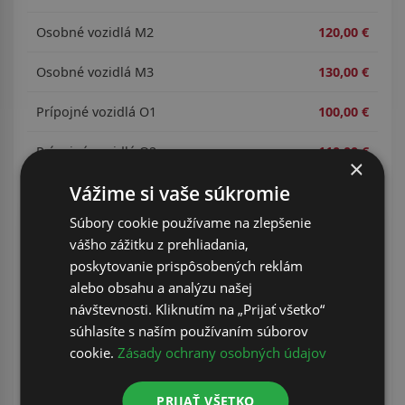
Osobné vozidlá M2
120,00 €
Osobné vozidlá M3
130,00 €
Prípojné vozidlá O1
100,00 €
Prípojné vozidlá O2
110,00 €
×
Vážime si vaše súkromie
Súbory cookie používame na zlepšenie
Kontaktujte nás
vášho zážitku z prehliadania,
poskytovanie prispôsobených reklám
alebo obsahu a analýzu našej
návštevnosti. Kliknutím na „Prijať všetko“
súhlasíte s naším používaním súborov
cookie.
Zásady ochrany osobných údajov
PRIJAŤ VŠETKO