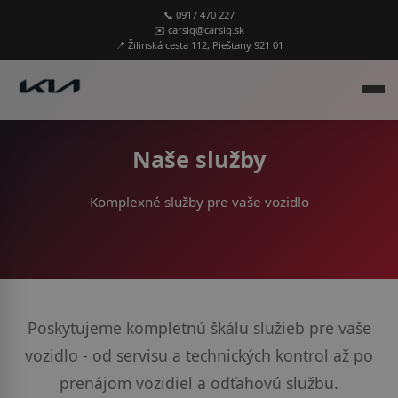
📞 0917 470 227
✉️ carsiq@carsiq.sk
📍 Žilinská cesta 112, Piešťany 921 01
Naše služby
Komplexné služby pre vaše vozidlo
Poskytujeme kompletnú škálu služieb pre vaše
vozidlo - od servisu a technických kontrol až po
prenájom vozidiel a odťahovú službu.