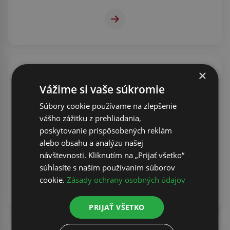
×
Vážime si vaše súkromie
Súbory cookie používame na zlepšenie
vášho zážitku z prehliadania,
poskytovanie prispôsobených reklám
Požičovňa vozidiel
alebo obsahu a analýzu našej
Náhradné vozidlá Kia za výhodné ceny
návštevnosti. Kliknutím na „Prijať všetko“
súhlasíte s naším používaním súborov
cookie.
Zásady ochrany osobných údajov
PRIJAŤ VŠETKO