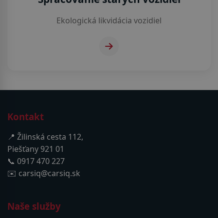
Ekologická likvidácia vozidiel
Kontakt
📍 Žilinská cesta 112,
Piešťany 921 01
📞 0917 470 227
✉️ carsiq@carsiq.sk
Naše služby