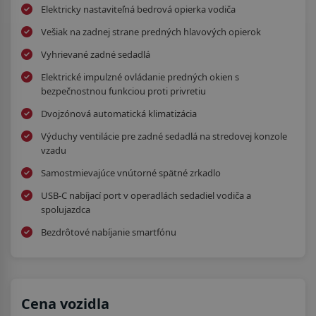
Elektricky nastaviteľná bedrová opierka vodiča
Vešiak na zadnej strane predných hlavových opierok
Vyhrievané zadné sedadlá
Elektrické impulzné ovládanie predných okien s
bezpečnostnou funkciou proti privretiu
Dvojzónová automatická klimatizácia
Výduchy ventilácie pre zadné sedadlá na stredovej konzole
vzadu
Samostmievajúce vnútorné spätné zrkadlo
USB-C nabíjací port v operadlách sedadiel vodiča a
spolujazdca
Bezdrôtové nabíjanie smartfónu
Cena vozidla