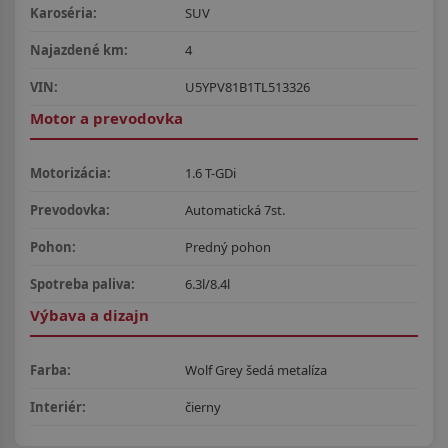
Karoséria:
SUV
Najazdené km:
4
VIN:
U5YPV81B1TL513326
Motor a prevodovka
Motorizácia:
1.6 T-GDi
Prevodovka:
Automatická 7st.
Pohon:
Predný pohon
Spotreba paliva:
6.3l/8.4l
Výbava a dizajn
Farba:
Wolf Grey šedá metalíza
Interiér:
čierny