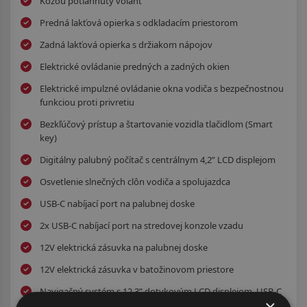
Kožou potiahnutý volant
Predná lakťová opierka s odkladacím priestorom
Zadná lakťová opierka s držiakom nápojov
Elektrické ovládanie predných a zadných okien
Elektrické impulzné ovládanie okna vodiča s bezpečnostnou
funkciou proti privretiu
Bezkľúčový prístup a štartovanie vozidla tlačidlom (Smart
key)
Digitálny palubný počítač s centrálnym 4,2” LCD displejom
Osvetlenie slnečných clôn vodiča a spolujazdca
USB-C nabíjací port na palubnej doske
2x USB-C nabíjací port na stredovej konzole vzadu
12V elektrická zásuvka na palubnej doske
12V elektrická zásuvka v batožinovom priestore
Navigačný systém s 12,3” dotykovým LCD displejom, USB-C
×
vstup, 6 reproduktorov