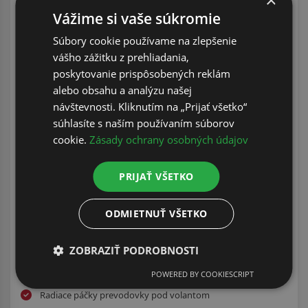
Vážime si vaše súkromie
Telematické služby Kia Connect, bezplatne počas doby
trvania záruky
Súbory cookie používame na zlepšenie
Bezdrôtová konektivita mobilných telefónov Apple
vášho zážitku z prehliadania,
CarPlay/Android Auto
poskytovanie prispôsobených reklám
alebo obsahu a analýzu našej
DAB - príjem digitálneho rádiového vysielania
návštevnosti. Kliknutím na „Prijať všetko“
Bluetooth handsfree sada
súhlasíte s naším používaním súborov
BCA (systém monitorovania mŕtveho uhla s asistentom na
cookie.
Zásady ochrany osobných údajov
predchádzanie bočným zrážkam a zrážkam pri cúvaní)
SEW (systém upozornenia pre bezpečné opustenie vozidla)
PRIJAŤ VŠETKO
18-palcové disky kolies z ľahkých zliatin (pneumatiky 235/55
R18)
ODMIETNUŤ VŠETKO
Dažďový senzor
ZOBRAZIŤ PODROBNOSTI
Zatmavené sklá od B-stĺpika
Elektronický volič prevodovky (Shift-by-wire)
POWERED BY COOKIESCRIPT
Radiace páčky prevodovky pod volantom