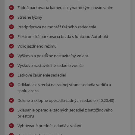
Zadná parkovacia kamera s dynamickým navádzaním
Strešné lyžiny
Predpríprava na montáž ťažného zariadenia
Elektronická parkovacia brzda s funkciou Autohold
Volič jazdného režimu
Výškovo a pozdĺžne nastaviteľný volant
Výškovo nastaviteľné sedadlo vodiča
Látkové čalúnenie sedadiel
Odkladacie vrecká na zadnej strane sedadla vodiča a
spolujazdca
Delené a sklopné operadlá zadných sedadiel (40:20:40)
Sklápanie operadiel zadných sedadiel z batožinového
priestoru
Vyhrievané predné sedadlá a volant