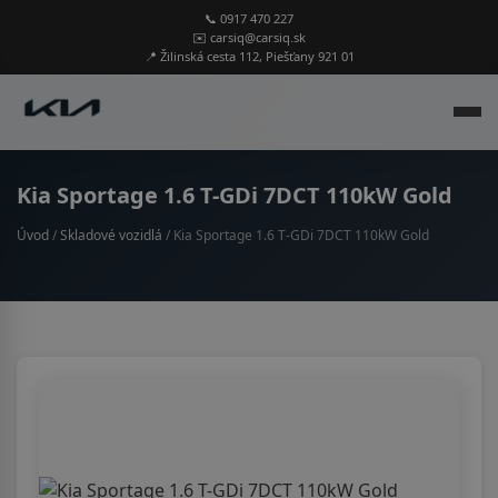
📞 0917 470 227
✉️ carsiq@carsiq.sk
📍 Žilinská cesta 112, Piešťany 921 01
Kia Sportage 1.6 T-GDi 7DCT 110kW Gold
Úvod
/
Skladové vozidlá
/ Kia Sportage 1.6 T-GDi 7DCT 110kW Gold