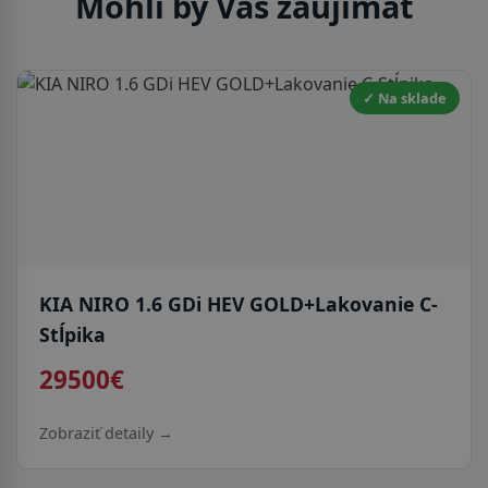
Mohli by Vás zaujímať
✓ Na sklade
KIA NIRO 1.6 GDi HEV GOLD+Lakovanie C-
Stĺpika
29500€
Zobraziť detaily →