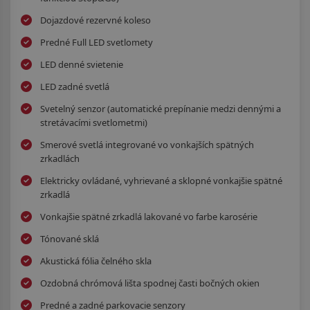
Dojazdové rezervné koleso
Predné Full LED svetlomety
LED denné svietenie
LED zadné svetlá
Svetelný senzor (automatické prepínanie medzi dennými a
stretávacími svetlometmi)
Smerové svetlá integrované vo vonkajších spätných
zrkadlách
Elektricky ovládané, vyhrievané a sklopné vonkajšie spätné
zrkadlá
Vonkajšie spätné zrkadlá lakované vo farbe karosérie
Tónované sklá
Akustická fólia čelného skla
Ozdobná chrómová lišta spodnej časti bočných okien
Predné a zadné parkovacie senzory