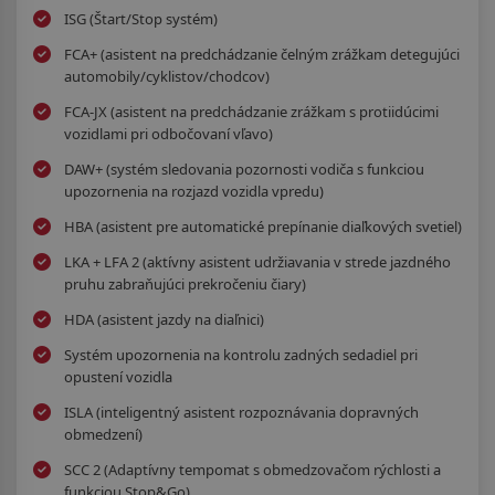
ISG (Štart/Stop systém)
FCA+ (asistent na predchádzanie čelným zrážkam detegujúci
automobily/cyklistov/chodcov)
FCA-JX (asistent na predchádzanie zrážkam s protiidúcimi
vozidlami pri odbočovaní vľavo)
DAW+ (systém sledovania pozornosti vodiča s funkciou
upozornenia na rozjazd vozidla vpredu)
HBA (asistent pre automatické prepínanie diaľkových svetiel)
LKA + LFA 2 (aktívny asistent udržiavania v strede jazdného
pruhu zabraňujúci prekročeniu čiary)
HDA (asistent jazdy na diaľnici)
Systém upozornenia na kontrolu zadných sedadiel pri
opustení vozidla
ISLA (inteligentný asistent rozpoznávania dopravných
obmedzení)
SCC 2 (Adaptívny tempomat s obmedzovačom rýchlosti a
funkciou Stop&Go)