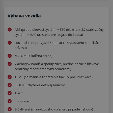
Výbava vozidla
ABS (protiblokovací systém) + ESC (elektronický stabilizačný
systém) + HAC (asistent pre rozjazd do kopca)
DBC (asistent pre zjazd z kopca) + TSA (asistent stabilizácie
prívesu)
MCB (multikolízna brzda)
7 airbagov (vodič a spolujazdec, predné bočné a hlavové,
centrálny medzi prednými sedadlami)
TPMS (snímanie a zobrazenie tlaku v pneumatikách)
ISOFIX uchytenie detskej sedačky
Alarm
Imobilizér
E-Call (systém núdzového volania v prípade nehody)