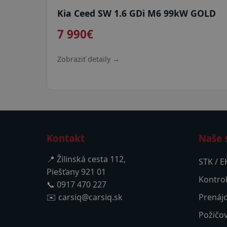
Kia Ceed SW 1.6 GDi M6 99kW GOLD
7 990€
Zobraziť detaily →
Kontakt
Naše 
📍 Žilinská cesta 112,
STK / E
Piešťany 921 01
Kontrol
📞 0917 470 227
✉️ carsiq@carsiq.sk
Prenáj
Požičov