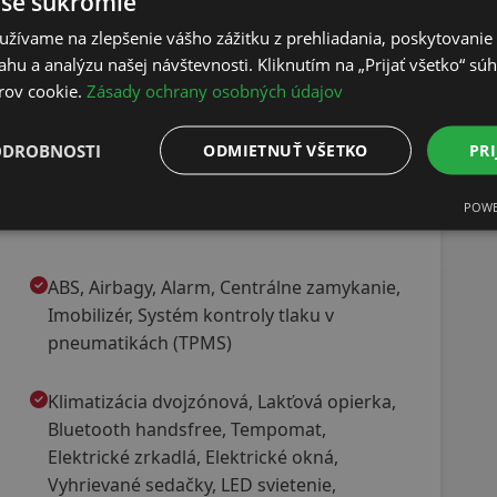
aše súkromie
užívame na zlepšenie vášho zážitku z prehliadania, poskytovani
hu a analýzu našej návštevnosti. Kliknutím na „Prijať všetko“ súh
rov cookie.
Zásady ochrany osobných údajov
ODROBNOSTI
ODMIETNUŤ VŠETKO
PRI
POWE
ABS, Airbagy, Alarm, Centrálne zamykanie,
Imobilizér, Systém kontroly tlaku v
pneumatikách (TPMS)
Klimatizácia dvojzónová, Lakťová opierka,
Bluetooth handsfree, Tempomat,
Elektrické zrkadlá, Elektrické okná,
Vyhrievané sedačky, LED svietenie,