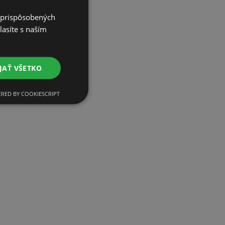
e prispôsobených
lasíte s naším
JAŤ VŠETKO
RED BY COOKIESCRIPT