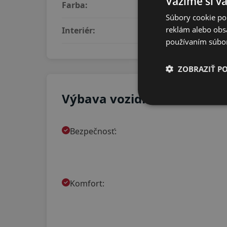
Vážime si v
Farba:
šedá
Súbory cookie po
reklám alebo obsa
Interiér:
čierny
používaním súbo
ZOBRAZIŤ P
Výbava vozidla
Bezpečnosť:
Komfort: