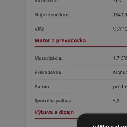
Karoséria:
SUV
Najazdené km:
154 0
VIN:
U5YPC
Motor a prevodovka
Motorizácia:
1.7 CR
Prevodovka:
Manuál
Pohon:
predn
Spotreba paliva:
5,3
Výbava a dizajn