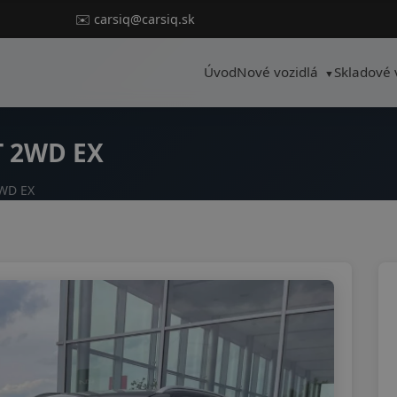
✉️ carsiq@carsiq.sk
Úvod
Nové vozidlá
Skladové 
T 2WD EX
2WD EX