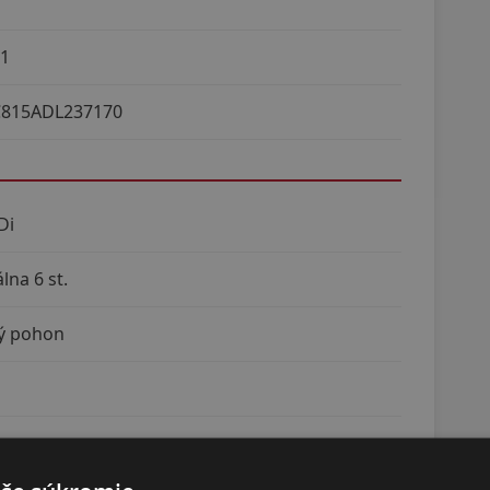
91
815ADL237170
Di
na 6 st.
ý pohon