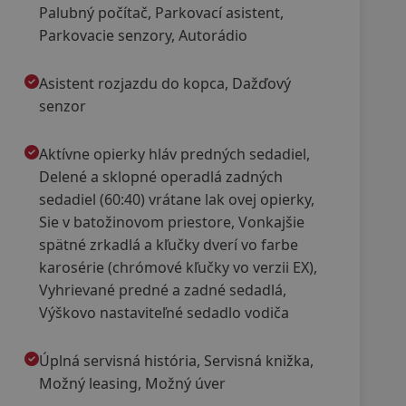
Palubný počítač, Parkovací asistent,
Parkovacie senzory, Autorádio
Asistent rozjazdu do kopca, Dažďový
senzor
Aktívne opierky hláv predných sedadiel,
Delené a sklopné operadlá zadných
sedadiel (60:40) vrátane lak ovej opierky,
Sie v batožinovom priestore, Vonkajšie
spätné zrkadlá a kľučky dverí vo farbe
karosérie (chrómové kľučky vo verzii EX),
Vyhrievané predné a zadné sedadlá,
Výškovo nastaviteľné sedadlo vodiča
Úplná servisná história, Servisná knižka,
Možný leasing, Možný úver