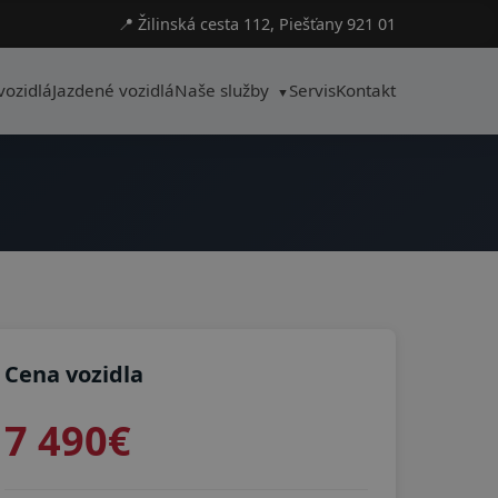
📍 Žilinská cesta 112, Piešťany 921 01
vozidlá
Jazdené vozidlá
Naše služby
Servis
Kontakt
Cena vozidla
7 490€