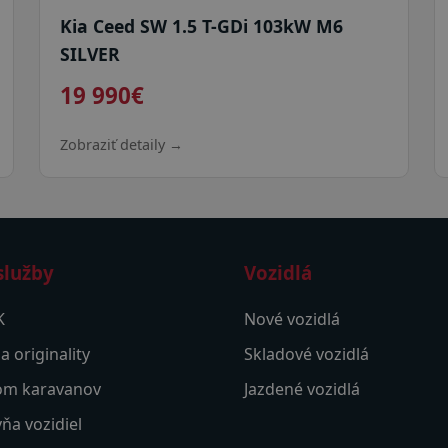
Kia Ceed SW 1.5 T-GDi 103kW M6
SILVER
19 990€
Zobraziť detaily →
služby
Vozidlá
K
Nové vozidlá
a originality
Skladové vozidlá
om karavanov
Jazdené vozidlá
ňa vozidiel