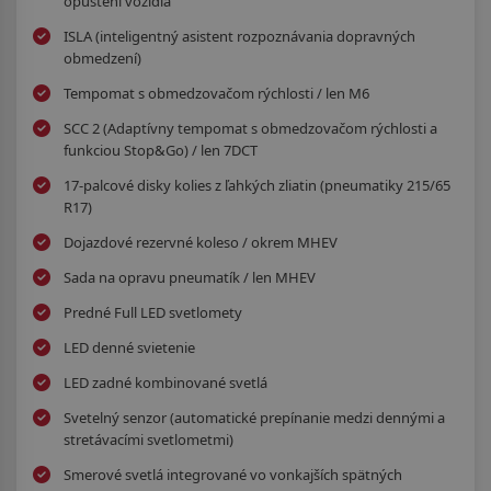
opustení vozidla
ISLA (inteligentný asistent rozpoznávania dopravných
obmedzení)
Tempomat s obmedzovačom rýchlosti / len M6
SCC 2 (Adaptívny tempomat s obmedzovačom rýchlosti a
funkciou Stop&Go) / len 7DCT
17-palcové disky kolies z ľahkých zliatin (pneumatiky 215/65
R17)
Dojazdové rezervné koleso / okrem MHEV
Sada na opravu pneumatík / len MHEV
Predné Full LED svetlomety
LED denné svietenie
LED zadné kombinované svetlá
Svetelný senzor (automatické prepínanie medzi dennými a
stretávacími svetlometmi)
Smerové svetlá integrované vo vonkajších spätných