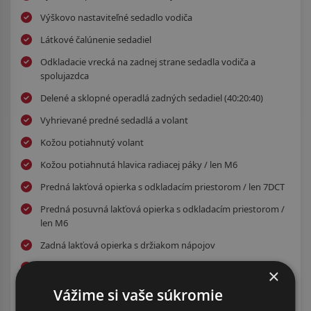
Výškovo nastaviteľné sedadlo vodiča
Látkové čalúnenie sedadiel
Odkladacie vrecká na zadnej strane sedadla vodiča a
spolujazdca
Delené a sklopné operadlá zadných sedadiel (40:20:40)
Vyhrievané predné sedadlá a volant
Kožou potiahnutý volant
Kožou potiahnutá hlavica radiacej páky / len M6
Predná lakťová opierka s odkladacím priestorom / len 7DCT
Predná posuvná lakťová opierka s odkladacím priestorom /
len M6
Zadná lakťová opierka s držiakom nápojov
Elektrické ovládanie predných a zadných okien
×
Elektrické impulzné ovládanie okna vodiča s bezpečnostnou
Vážime si vaše súkromie
funkciou proti privretiu