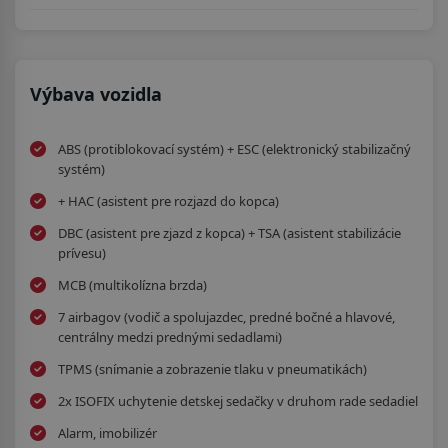
Výbava vozidla
ABS (protiblokovací systém) + ESC (elektronický stabilizačný
systém)
+ HAC (asistent pre rozjazd do kopca)
DBC (asistent pre zjazd z kopca) + TSA (asistent stabilizácie
prívesu)
MCB (multikolízna brzda)
7 airbagov (vodič a spolujazdec, predné bočné a hlavové,
centrálny medzi prednými sedadlami)
TPMS (snímanie a zobrazenie tlaku v pneumatikách)
2x ISOFIX uchytenie detskej sedačky v druhom rade sedadiel
Alarm, imobilizér