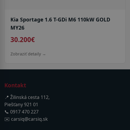
Kia Sportage 1.6 T-GDi M6 110kW GOLD
MY26
30.200€
Zobraziť detaily →
Kontakt
📍 Žilinská cesta 112,
Piešťany 921 01
📞 0917 470 227
✉️ carsiq@carsiq.sk