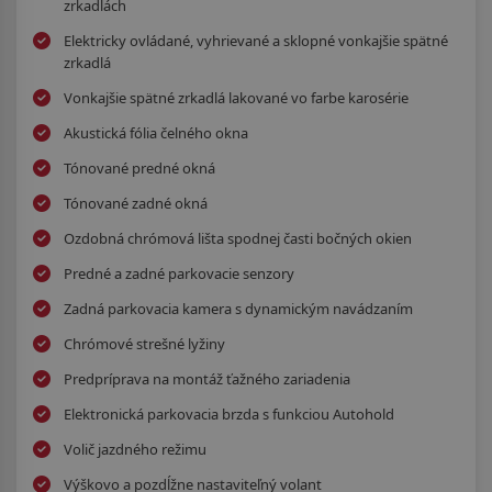
zrkadlách
Elektricky ovládané, vyhrievané a sklopné vonkajšie spätné
zrkadlá
Vonkajšie spätné zrkadlá lakované vo farbe karosérie
Akustická fólia čelného okna
Tónované predné okná
Tónované zadné okná
Ozdobná chrómová lišta spodnej časti bočných okien
Predné a zadné parkovacie senzory
Zadná parkovacia kamera s dynamickým navádzaním
Chrómové strešné lyžiny
Predpríprava na montáž ťažného zariadenia
Elektronická parkovacia brzda s funkciou Autohold
Volič jazdného režimu
Výškovo a pozdĺžne nastaviteľný volant