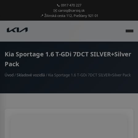
📞 0917 470 227
✉️ carsiq@carsiq.sk
📍 Žilinská cesta 112, Piešťany 921 01
Kia Sportage 1.6 T-GDi 7DCT SILVER+Silver
Pack
Úvod
/
Skladové vozidlá
/ Kia Sportage 1.6 T-GDi 7DCT SILVER+Silver Pack