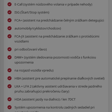
E-Call (systém núdzového volania v prípade nehody)
ISG (Štart/Stop systém)
FCA+ (asistent na predchádzanie čelným zrážkam detegujúci
automobily/cyklistov/chodcov)
FCA-JX (asistent na predchádzanie zrážkam s protiidúcimi
vozidlami
pri odbočovaní vľavo)
DAW+ (systém sledovania pozornosti vodiča s funkciou
upozornenia
na rozjazd vozidla vpredu)
HBA (asistent pre automatické prepínanie diaľkových svetiel)
LKA + LFA 2 (aktívny asistent udržiavania v strede jazdného
pruhu zabraňujúci prekročeniu čiary)
HDA (asistent jazdy na diaľnici) / len 7DCT
Systém upozornenia na kontrolu zadných sedadiel pri