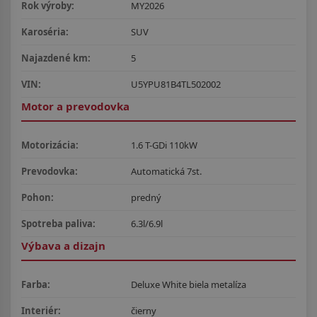
Rok výroby:
MY2026
Karoséria:
SUV
Najazdené km:
5
VIN:
U5YPU81B4TL502002
Motor a prevodovka
Motorizácia:
1.6 T-GDi 110kW
Prevodovka:
Automatická 7st.
Pohon:
predný
Spotreba paliva:
6.3l/6.9l
Výbava a dizajn
Farba:
Deluxe White biela metalíza
Interiér:
čierny