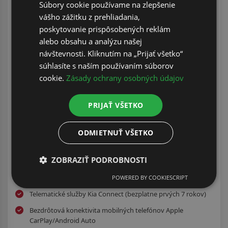
Súbory cookie používame na zlepšenie
Manuálna klimatizácia
vášho zážitku z prehliadania,
Bezkľúčový prístup a štartovanie vozidla tlačidlom (Smart
poskytovanie prispôsobených reklám
key)
alebo obsahu a analýzu našej
návštevnosti. Kliknutím na „Prijať všetko“
Digitálny palubný počítač s centrálnym 4,2” LCD displejom
súhlasíte s naším používaním súborov
Osvetlenie slnečných clôn vodiča a spolujazdca
cookie.
Zásady ochrany osobných údajov
USB-C nabíjací port na palubnej doske
2x USB-C nabíjací port na stredovej konzole vzadu
PRIJAŤ VŠETKO
12V elektrická zásuvka v lakťovej opierke
ODMIETNUŤ VŠETKO
12V elektrická zásuvka v batožinovom priestore
Navigačný systém s 12,3” dotykovým LCD displejom, USB-C
ZOBRAZIŤ PODROBNOSTI
vstup,
6 reproduktorov
POWERED BY COOKIESCRIPT
Telematické služby Kia Connect (bezplatne prvých 7 rokov)
Bezdrôtová konektivita mobilných telefónov Apple
CarPlay/Android Auto